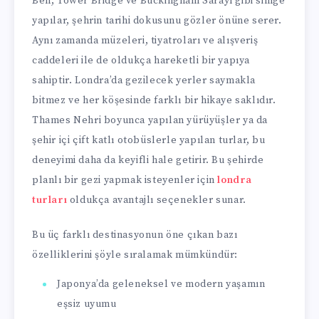
Ben, Tower Bridge ve Buckingham Sarayı gibi simge
yapılar, şehrin tarihi dokusunu gözler önüne serer.
Aynı zamanda müzeleri, tiyatroları ve alışveriş
caddeleri ile de oldukça hareketli bir yapıya
sahiptir. Londra’da gezilecek yerler saymakla
bitmez ve her köşesinde farklı bir hikaye saklıdır.
Thames Nehri boyunca yapılan yürüyüşler ya da
şehir içi çift katlı otobüslerle yapılan turlar, bu
deneyimi daha da keyifli hale getirir. Bu şehirde
planlı bir gezi yapmak isteyenler için
londra
turları
oldukça avantajlı seçenekler sunar.
Bu üç farklı destinasyonun öne çıkan bazı
özelliklerini şöyle sıralamak mümkündür:
Japonya’da geleneksel ve modern yaşamın
eşsiz uyumu