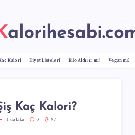
Kalorihesabi.co
Kaç Kalori
Diyet Listeleri
Kilo Aldırır mı?
Vegan mı?
iş Kaç Kalori?
1
dakika
0
97