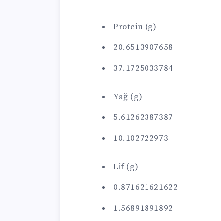
Protein (g)
20.6513907658
37.1725033784
Yağ (g)
5.61262387387
10.102722973
Lif (g)
0.871621621622
1.56891891892