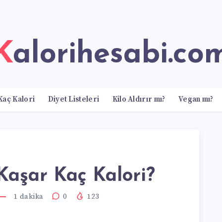
Kalorihesabi.co
Kaç Kalori
Diyet Listeleri
Kilo Aldırır mı?
Vegan mı?
Kaşar Kaç Kalori?
1
dakika
0
123