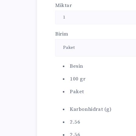
Miktar
Birim
Besin
100 gr
Paket
Karbonhidrat (g)
2.56
2.56