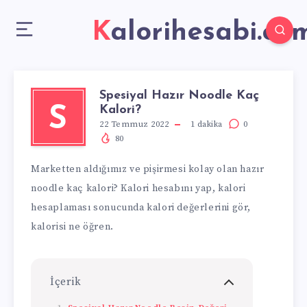
Kalorihesabi.co
Spesiyal Hazır Noodle Kaç
Kalori?
S
22 Temmuz 2022
1
dakika
0
80
Marketten aldığımız ve pişirmesi kolay olan hazır
noodle kaç kalori? Kalori hesabını yap, kalori
hesaplaması sonucunda kalori değerlerini gör,
kalorisi ne öğren.
İçerik