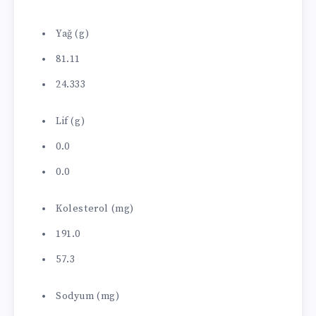
Yağ (g)
81.11
24.333
Lif (g)
0.0
0.0
Kolesterol (mg)
191.0
57.3
Sodyum (mg)