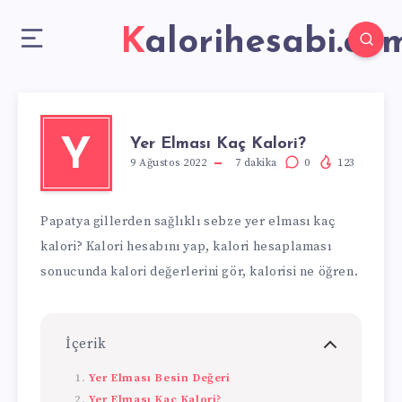
Kalorihesabi.co
Yer Elması Kaç Kalori?
Y
9 Ağustos 2022
7
dakika
0
123
Papatya gillerden sağlıklı sebze yer elması kaç
kalori? Kalori hesabını yap, kalori hesaplaması
sonucunda kalori değerlerini gör, kalorisi ne öğren.
İçerik
Yer Elması Besin Değeri
Yer Elması Kaç Kalori?