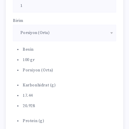
Birim
Besin
100 gr
Porsiyon (Orta)
Karbonhidrat (g)
17.44
20.928
Protein (g)