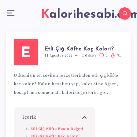
Kalorihesabi.co
Etli Çiğ Köfte Kaç Kalori?
E
11 Ağustos 2022
1
dakika
0
91
Ülkemizin en sevilen lezzetlerinden etli çiğ köfte
kaç kalori? Kalori hesabını yap, kalorisi ne öğren,
hesaplama sonucunda kalori değerlerini gör.
İçerik
Etli Çiğ Köfte Besin Değeri
Etli Çiğ Köfte Kaç Kalori?